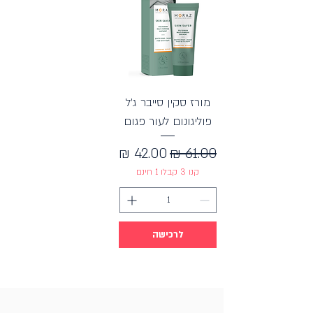
מורז סקין סייבר ג'ל
פוליגונום לעור פגום
מחיר רגיל
מחיר מבצע
קנו 3 קבלו 1 חינם
לרכישה