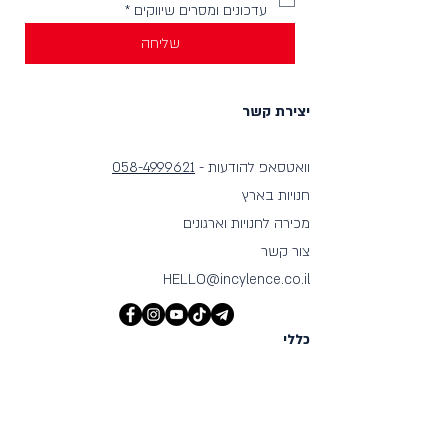
עדכונים ומסרים שיווקים
*
שליחה
יצירת קשר
וואטסאפ להודעות -
058-4999621
חנויות בארץ
מכירה לחנויות וארגונים
צור קשר
HELLO@incylence.co.il
כללי
חנות
מאפיינים