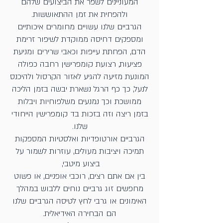
המעוניינים לשפר את הביצועים שלהם
ולהפחית את זמן ההתאוששות.
הגרביים שלנו עשויים מחומרים איכותיים
ומספקים דחיסה ממוקדת לשיפור זרימת
הדם, הפחתת עייפות וכאבי שרירים ומניעת
פציעות, רצועת קומפרישין רחבה כפולה
המונעת מזיעה להגיע לאזור הקרסול ולהיכנס
לנעל, כך כף הרגל נשארת יבשה בזמן הליכה
ממושכת וכך נמנעים משלפוחיות ויבלות
בזמן ריצה וזה בזכות בד קומפרישין הייחודי
שלנו.
הגרביים אורטופדיות ואלסטיות המספקות
תמיכה ויציבות מעולים, עוזרות לשמור על
ביצוע מיטבי,
בין אם אתם רצים, רוכבי אופניים, או פשוט
מחפשים זוג גרביים נוחים ללבוש במהלך
האימונים או גרבי לחץ לטיסה הגרביים שלנו
הם הבחירה האידיאלית.