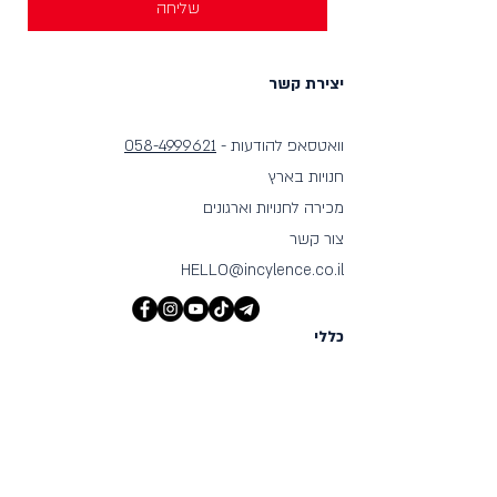
שליחה
יצירת קשר
וואטסאפ להודעות -
058-4999621
חנויות בארץ
מכירה לחנויות וארגונים
צור קשר
HELLO@incylence.co.il
כללי
חנות
מאפיינים
אודות
בלוג