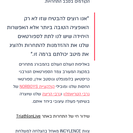
הקודמים בסבב התחרויות.
"אנו רוצים להבטיח שזו לא רק 
האופציה הטובה ביותר אלא האפשרות 
היחידה שיש לנו לתת לספורטאים 
שלנו את ההזדמנות להתחרות ולהציג 
את מיטב יכולתם ברמה זו."
באליפות העולם העולם בהמבורג מתחרים 
במקצה המעורב צמד הספורטאים הנורבגי 
כריסטיאן בלומנפלט ו
גוסטב אידן, ספורטאי 
החסות שלנו ומובילי 
קולקציית NORBOYS
 של 
גרבי הטריאתלון
 ו
גרבי הריצה
 שלנו שיוצרה 
בשיתוף פעולה עיצובי ביחד איתם.
שידור חי של התחרות באתר 
TriathlonLive
צוות INCYLENCE מאחל בהצלחה למשלחת 