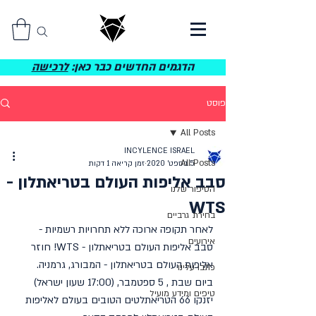
הדגמים החדשים כבר כאן:
לרכישה
פוסט
All Posts
INCYLENCE ISRAEL
All Posts
5 בספט׳ 2020
זמן קריאה 1 דקות
סבב אליפות העולם בטריאתלון -
הסיפור שלנו
WTS
בחירת גרביים
לאחר תקופה ארוכה ללא תחרויות רשמיות -  
אירועים
סבב אליפות העולם בטריאתלון - WTS! חוזר
אליפות העולם בטריאתלון - המבורג, גרמניה.
כתבו עלינו
ביום שבת , 5 ספטמבר, (17:00 שעון ישראל)  
טיפים ומידע מועיל
יזנקו 66 הטריאתלטים הטובים בעולם לאליפות 