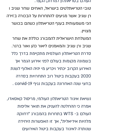
העולם בטריאתלון למרחק הקצר.
טובי הטריאתלטים בישראל, האחים שחר שגיב ו 
רן שגיב אשר מגיעים להתחרות על הבכורה בזירה 
הכי משמעותית בענף הטריאתלון כשהם בכושר 
מצויין.
המשלחת הישראלית להמבורג כוללת את שחר 
שגיב ורן שגיב והמאמנים ליאור כהן ואור ברגר.
סדרת הטריאתלון העולמית מתקיימת בדרך כלל 
בשמונה מקומות בעולם לפני אירוע הגמר אך 
האירוע הקרוב יכתיר ויכריע מי יהיה האלוף לשנת 
2020 בעקבות ביטול רוב התחרויות בסדרה 
בחצי שנה האחרונה בעקבות נגיף corvid-19 .
נשיאת איגוד הטריאתלון העולמי, 
מריסול קאסאדו
, 
אמרה כי ההחלטה להעניק את תואר אליפות 
העולם ב- WTS בתחרות בהמבורג "רחוקה 
מלהיות אידיאלית", אך זו האפשרות היחידה 
שנותרה לאיגוד בעקבות ביטול האירועים 