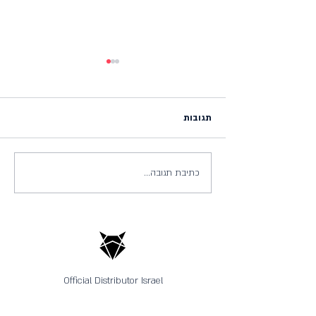
תגובות
כתיבת תגובה...
פסטיבל האופניים דמודיי -
Bike.il Demo Day
Official Distributor Israel