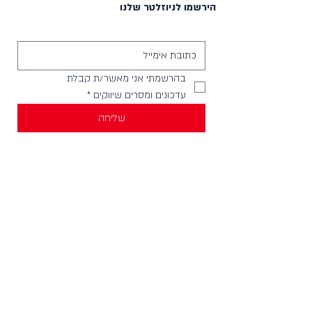
הירשמו לניוזלטר שלנו
בהרשמתי אני מאשר/ת קבלת 
עדכונים ומסרים שיווקים
*
שליחה
יצירת קשר
וואטסאפ להודעות -
058-4999621
חנויות בארץ
מכירה לחנויות וארגונים
צור קשר
HELLO@incylence.co.il