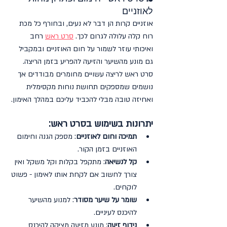
לאוזניים
אוזניים קרות הן דבר לא נעים, ובחורף כל מכת 
רוח קלה עלולה לגרום לכך. 
סרט ראש
 רחב 
ואיכותי עוזר לשמור על חום האוזניים ובמקביל 
גם מונע מהשיער והזיעה להפריע בזמן הריצה.
סרט ראש לריצה עשויים מחומרים מבודדים אך 
נושמים שמספקים תחושת נוחות מקסימלית 
ואחיזה טובה מבלי להכביד עליכם במהלך האימון.
יתרונות בשימוש בסרט ראש:
תמיכה וחום לאוזניים
: מספק הגנה וחימום 
האוזניים בזמן הקור.
קל לנשיאה
: מתקפל בקלות וקל משקל ואין 
צורך לחשוב אם לקחת אותו לאימון - פשוט 
לוקחים.
שומר על שיער מסודר
: למנוע מהשיער 
להיכנס לעיניים.
נידוף זיעה
: מונע מזיעה מציקה להיכנס 