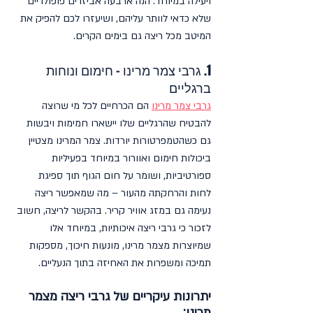
ויעילה במיוחד. הנה ארבעה אביזרים פופולריים 
שלא כדאי לוותר עליהם, ושיעזרו לכם להפיק את 
המיטב מכל ריצה גם בימים הקרים.
1. גרבי צמר מרינו – חימום ונוחות 
ברגליים
גרבי צמר מרינו
 הם הכרחיים לכל מי שרוצה 
להבטיח שהרגליים שלו יישארו חמימות ויבשות 
גם כשהטמפרטורות יורדות. צמר המרינו מצטיין 
ביכולות חימום ואוורור במיוחד בפעיליות 
ספורטיביות, ושומר על חום הגוף תוך ספיגת 
לחות והרחקתה מהעור – מה שמאפשר ריצה 
נעימה גם במזג אוויר קריר. בהקשר לריצה, חשוב 
לזכור כי גרבי ריצה איכותיות, במיוחד אלו 
שמיוצרות מצמר מרינו, מונעות חיכוך, מספקות 
תמיכה ומשפרות את האחיזה בתוך הנעליים.
יתרונות עיקריים של גרבי ריצה מצמר 
מרינו: