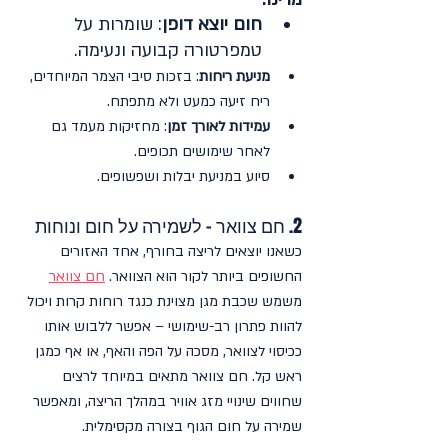
חום יוצא דופן
: שומרות על 
טמפרטורה קבועה ונעימה.
מניעת ריחות
: בזכות סיבי הצמר המיוחדים, 
ריח זיעה כמעט ולא מתפתח.
עמידות לאורך זמן
: מחזיקות מעמד גם 
לאחר שימושים תכופים.
סיוע במניעת יבלות ושפשופים.
2. חם צוואר – לשמירה על חום ונוחות
כשאנו יוצאים לריצה בחורף, אחד האזורים 
החשופים ביותר לקור הוא הצוואר. 
חם צוואר
משמש שכבת מגן מצוינת כנגד רוחות קרות ויכול 
להוות פתרון רב-שימושי – אפשר ללבוש אותו 
ככיסוי לצוואר, מסכה על הפה והאף, או אף כמגן 
ראש קל. חם צוואר מתאים במיוחד לרצים 
שחווים שינויי מזג אוויר במהלך הריצה, ומאפשר 
שמירה על חום הגוף בצורה מקסימלית.