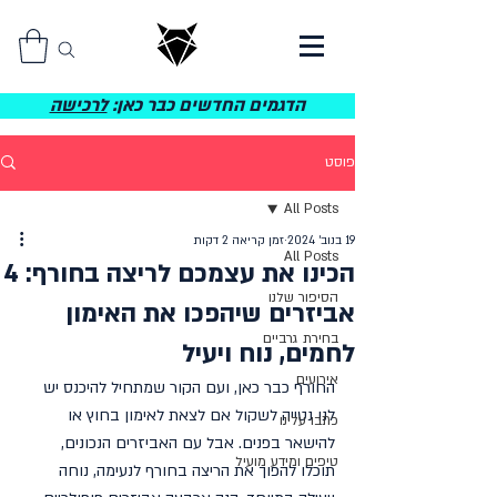
הדגמים החדשים כבר כאן:
לרכישה
פוסט
All Posts
19 בנוב׳ 2024
זמן קריאה 2 דקות
All Posts
הכינו את עצמכם לריצה בחורף: 4
הסיפור שלנו
אביזרים שיהפכו את האימון
בחירת גרביים
לחמים, נוח ויעיל
אירועים
החורף כבר כאן, ועם הקור שמתחיל להיכנס יש 
לנו נטייה לשקול אם לצאת לאימון בחוץ או 
כתבו עלינו
להישאר בפנים. אבל עם האביזרים הנכונים, 
טיפים ומידע מועיל
תוכלו להפוך את הריצה בחורף לנעימה, נוחה 