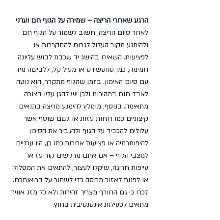
הרגע שאחרי הריצה – שמירה על הגוף חם וערני
לאחר סיום הריצה, חשוב לשמור על הגוף חם 
ולהימנע מקור העלול לגרום להתקררות או 
לפציעות. השאירו בהישג יד שכבת לבוש עליונה 
חמימה, כמו סווטשירט או מעיל קל, ללבישה מיד 
עם סיום האימון. בזמן שהגוף מתקרר, הוא נוטה 
לאבד חום במהירות ולכן יש להגן עליו בצורה 
מתאימה. בנוסף, מומלץ להימנע מריצה בתנאים 
קיצוניים כמו רוחות עזות או גשם שוטף אשר 
עלולים להכביד על הגוף ולהגביר את הסיכון 
להיפותרמיה או פציעות אחרות.כמו כן, היו ערניים 
למצבי הגוף – אם אתם מרגישים קור עז או 
עייפות חריגה, שיקלו לעצור, להתאים את המסלול 
או לפנות לאזור מחסה כדי לשמור על בריאותכם. 
זכרו כי גם החורף מצריך זהירות ולא כל מזג אוויר 
מתאים לפעילות אינטנסיבית בחוץ.