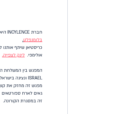
חברת INCYLENCE היא נותנת החסות לצמד הספורטאים האולימפיים מנורווגיה, גוסטב איידן 
בלומנפלט
.
כריסטיאן שיתף אותנו ל
אולימפי
.  
לינק לצפייה.
ISRAEL ונציגה בישראל, דביר בסון.
גאים לארח ספורטאים 
זה במסגרת הקורונה.