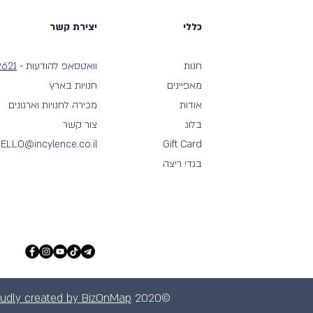
כללי
יצירת קשר
חנות
וואטסאפ להודעות -
9621
מאפיינים
חנויות בארץ
אודות
מכירה לחנויות וארגונים
בלוג
צור קשר
ELLO@incylence.co.il
Gift Card
בגדי ריצה
oudly created by BizOnMap
©2020 by incylence israel