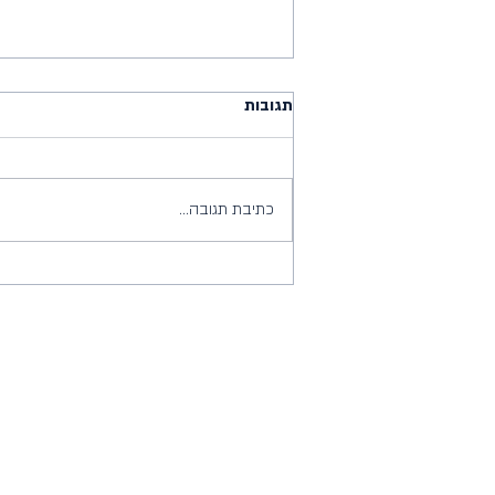
תגובות
כתיבת תגובה...
מרוץ אייל ברמת השרון