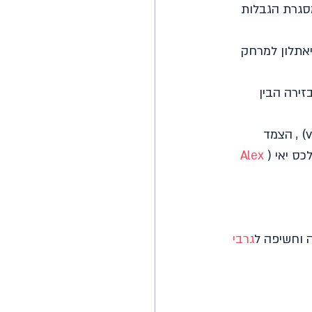
יפות העולם בטריאתלון WTS התקיים במסגרת הגבלות 
לם בטריאתלון למרחק 
זירה הבין 
v
, הצמד 
כס יאי (
Alex
ה וחשיפה ל
גרבי 