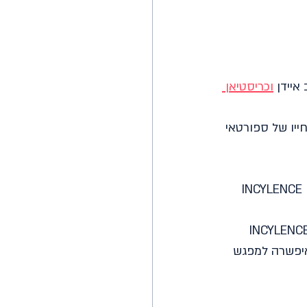
וכריסטיאן 
ייו של ספורטאי 
המפגש בין המשלחת הישראלית למנכ״ל ומייסד INCYLENCE הגרמנית התקיים בחסות INCYLENCE 
מפגש זה מחזק את קשרי הספורטאים ושיתופי פעולה בינלאומיים בין ישראל וגרמניה, INCYLENCE 
יפשרה למפגש 