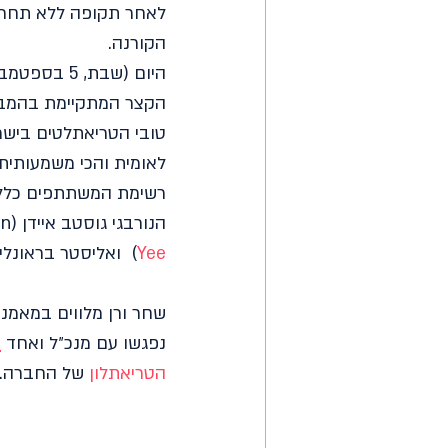
הקורנה.
הקצר המתקיימת בהמבור
טובי הטריאתלטים בישרא
לאומית והכי משמעותית
רשימת המשתתפים כלל
הנורבגי 
גוסטב איידן (Gustav Iden) כריסטיאן בלומנפלט (KristianBlummenfelt), 
Yee
) 
 ואליסטר בראונלי 
שחר ורן מלווים במאמנם,
נפגשו עם מנכ״ל ואחד 
ה
הטריאתלון 
של החברה.