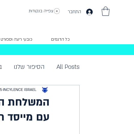
צפייה בנקודות
התחבר
כל הדגמים
כובעי ריצה וספורט
All Posts
הסיפור שלנו
ב
INCYLENCE ISRAEL
5 בספט׳ 2020
המשלחת היש
עם מייסד חברת CE