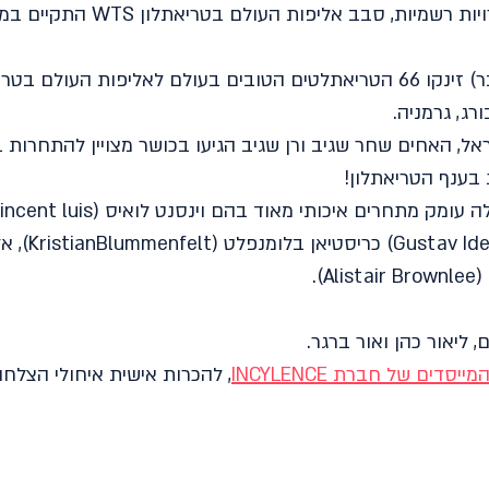
לאחר תקופה ללא תחרויות רשמיות, סבב אל
היום (שבת, 5 בספטמבר) זינקו 66 הטריאתלטים הטובים בעולם לאליפות העו
ג, גרמניה.
ל, האחים שחר שגיב ורן שגיב הגיעו בכושר מצויין להתחרות ב
 בענף הטריאתלון!
ה
 עומק מתחרים איכותי מאוד בהם וינסנט לואיס (
incent luis) 
אל
(
Alistair Brownlee)
.
 ליאור כהן ואור ברגר.
מייסדים של חברת INCYLENCE
, להכרות אישית איחולי הצלח