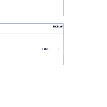
תגובות
כתיבת תגובה...
צבע עם אמירה - הצצה לתהליך
הייצור של הגרביים שלנו