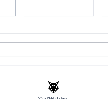
גרבי 
72 שעות ליריית הזינוק: הצ'ק-ליסט
הסופי שיהפוך את מרתון תל אביב
לחוויה של פעם בחיים
Official Distributor Israel