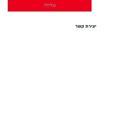
שליחה
יצירת קשר
וואטסאפ להודעות -
058-4999621
חנויות בארץ
מכירה לחנויות וארגונים
צור קשר
HELLO@incylence.co.il
כללי
חנות
מאפיינים
אודות