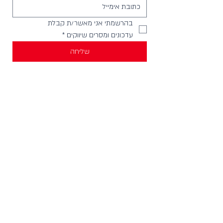
בהרשמתי אני מאשר/ת קבלת 
עדכונים ומסרים שיווקים
*
שליחה
יצירת קשר
וואטסאפ להודעות -
058-4999621
חנויות בארץ
מכירה לחנויות וארגונים
צור קשר
HELLO@incylence.co.il
כללי