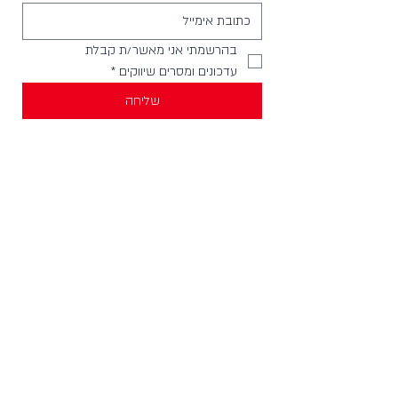
בהרשמתי אני מאשר/ת קבלת 
עדכונים ומסרים שיווקים
*
שליחה
יצירת קשר
וואטסאפ להודעות -
058-4999621
חנויות בארץ
מכירה לחנויות וארגונים
צור קשר
HELLO@incylence.co.il
כללי