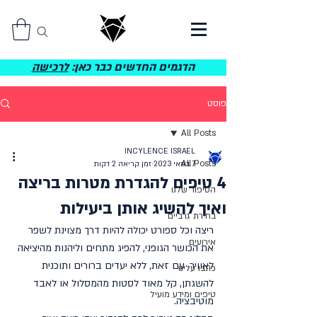
הדגמים החדשים כבר כאן:
לרכישה
פוסט
All Posts
INCYLENCE ISRAEL
All Posts
7 במאי 2023
זמן קריאה 2 דקות
4 טיפים להגדרת מטרות בריצה
הסיפור שלנו
ואיך להשיג אותן ביעילות
בחירת גרביים
ריצה וכל ספורט יכולה להיות דרך מצוינת לשפר 
אירועים
את הכושר הגופני, להפיג מתחים וליהנות מהיציאה 
לאוויר. עם זאת, ללא יעדים ברורים ותוכנית 
כתבו עלינו
להשגתן, קל מאוד לסטות מהמסלול או לאבד 
טיפים ומידע מועיל
מוטיבציה.