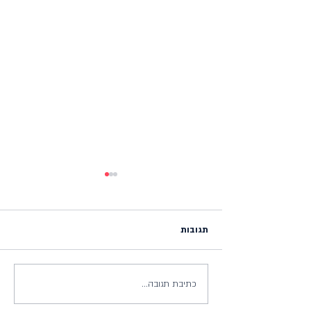
תגובות
כתיבת תגובה...
4 טיפים מה לא לעשות יום לפני
מרתון