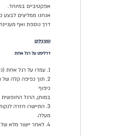
אפקטיביים במיוחד. 
אנחנו ממליצים לבצע כל תרגיל ב2-4 סטים של
דרך נוספת ואף מעניינ
התרגילים
דדליפט על רגל אחת
1. עמדו על רגל אחת (ניתן להוסיף משקולת כך שהיד והרגל באותו הצד).
2. תוך כפיפה קלה של ה
כיפוף 
במותן, הרגל החופשית י
3. התיישרו חזרה לנקו
מעלה. 
4. לאחר יישור מלא של הברך, ניתן לבצע עוד חזרה. 