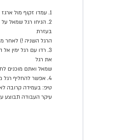
1. עמדו זקוף מול ארגז (כסא/ ספסל/ מדרגה גבוהה יעשו את העבודה גם כן) עם / בלי משקל.
2. הניחו רגל שמאל על
בעזרת 
הרגל השניה !) לאחר מכן הרימו את ב
3. רדו עם רגל ימין א
את רגל 
שמאל ואתם מוכנים לחז
4. אפשר להחליף רגל מובילה בכל צעד. 
טיפ: בעמידה קרובה לא
עיקר העבודה תבוצע על י