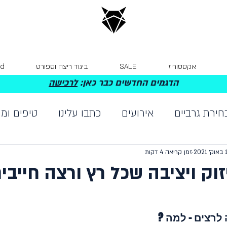
אקססוריז
SALE
ביגוד ריצה וספורט
Card
הדגמים החדשים כבר כאן:
לרכישה
חירת גרביים
אירועים
כתבו עלינו
טיפים ומי
2021
זמן קריאה 4 דקות
יזוק ויציבה שכל רץ ורצה חייבי
 לרצים - למה ? 