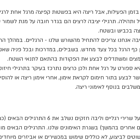
 בזמן הפעילות, אבל ריצה היא בפשטות קפיצה מרגל אחת לרגל 
ל ותהילה. תרגילי יציבה לרצים הם בגדר חובה על מנת לשמור ע
ה בכביש ובשטח. 
ציבה אנחנו צריכים להתחיל מהשורש שלנו - הרגליים. במהלך הרי
 כף הרגל בכל צעד מחדש. בשבילים, במדרכות ובכל פניה שאנו
מצים ומשתדלים לבצע את הפקודות בהתאם לתנאי השטח. 
א ספורט על רגל אחת ולכן כרצים נתרכז בעיקר בתרגילי חיזוק ו
 לבצע בתור חימום לקראת אימון, אחרי אימון ריצה או להוסי
שלבים בנוסף לאימוני ריצה. 
על מנת לפתח ולשמור על שרירי רגליים וליבה חזקים נשלב א
ים אחרים בהמשך) בשגרת האימונים שלנו. התרגילים הבאים מו
וטים לביצוע, לא כוללים שימוש במכשירים או אביזרים מיוחדים