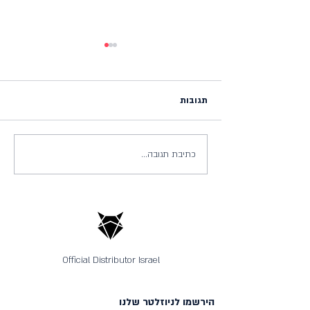
תגובות
כתיבת תגובה...
כתבו עלינו - סקירת גרבי צמר
מרינו באתר runpanel
Official Distributor Israel
הירשמו לניוזלטר שלנו