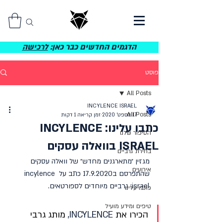
הדגמים החדשים כבר כאן:
לרכישה
פוסט
All Posts
INCYLENCE ISRAEL
All Posts
17 בספט׳ 2020
זמן קריאה 1 דקות
כתבו עלינו: INCYLENCE
הסיפור שלנו
ISRAEL בוואלה עסקים
בחירת גרביים
מגזין ״מתארגנים מחדש״ של וואלה עסקים 
אירועים
שהתפרסם ב17.9.2020 כתב על incylence 
israel: גרביים מיוחדים לספורטאים.
כתבו עלינו
טיפים ומידע מועיל
הכירו את 
INCYLENCE,
 מותג גרבי 