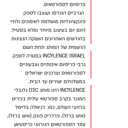
פרימיום לספורטאים.
 הגרביים הונדסו ועוצבו לספק 
פונקציונליות מושלמת לאימונים ולחיי 
היום יום בעיצוב מיוחד ומלא בסטייל.
בחודשים האחרונים הושקה הנציגות 
הרשמית של המותג תחת השם 
INCYLENCE ISRAEL במטרה לספק 
גרבי פרימיום איכותיים וצבעוניים 
לספורטאים וצרכנים ישראלים 
במשלוחים ישירים עד הבית. 
INCYLENCE הינו מותג D2C גלובלי 
המוכר בקרב ספורטאי עילית בכירים 
ברחבי העולם, כמו: דניאלה בליימל 
(איש ברזל), פרדריק פונק (איש ברזל), 
צמד הספורטאים הנורווגי כריסטיאן 