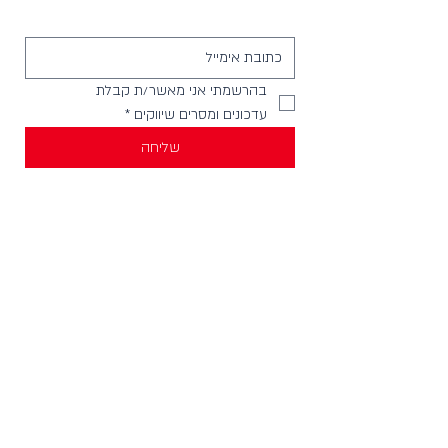
בהרשמתי אני מאשר/ת קבלת 
עדכונים ומסרים שיווקים
*
שליחה
יצירת קשר
וואטסאפ להודעות -
058-4999621
חנויות בארץ
מכירה לחנויות וארגונים
צור קשר
HELLO@incylence.co.il
כללי