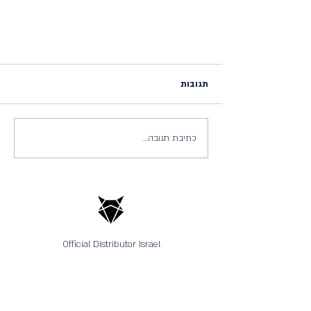
תגובות
כתיבת תגובה...
יום בחיי אלוף העולם בחצי איש ברזל:
כריסטיאן בלומנפלט
Official Distributor Israel
הירשמו לניוזלטר שלנו