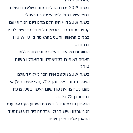
(איירונמן 70.3) .
בשנת 2019 זכה במדליית זהב באליפות העולם 
בחצי איש ברזל, לפני אליסטר בראונלי.
בשנת 2018 הוא היה חלק מהפודיום הנורווגי עם 
קספר סטורנס וכריסטיאן בלומנפלט שסיימו לפניו 
במקום הראשון והשני בהתאמה ב- ITU WTS 
ברמודה.
ההישגים של אידן באליפות נורבגיה כוללים 
תארים לאומיים בטריאתלון ובדואתלון משנת 
2014.
בשנת 2019 גוסטב אידן הפך לאלוף העולם 
הצעיר ביותר באיירונמן 70.3 (חצי איש ברזל) אי 
פעם כשחצה את קו הסיום ראשון בניס, צרפת, 
בהיותו בן 23 בלבד.
הניצחון הדרמטי שלו בצרפת הפתיע מעט את ענף 
הטריאתלון ואיש ברזל, אבל זה היה רגע שגוסטב 
התאמן אליו במשך שנים.