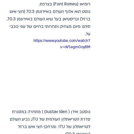
רומיאו (Font Romeu) בצרפת.
גוסט הוא אלוף העולם באיירונמן 70.3 (חצי איש 
ברזל) וכריסטיאן בעל שיא העולם באיירונמן 70.3.
תיהנו מיום מצחיק ותחרותי בחיים של שני כוכבי 
על.
https://www.youtube.com/watch?
v=oV5agmGoyBM
גוסטב אידן ( 
Gustav Iden )
 מתחרה במסגרת 
סדרת הטריאתלון העולמית של ITU, גביע העולם 
לטריאתלון של ITU  ומרחקי חצי איש ברזל 