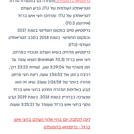
כריסטיאן בלומנפלט
מתחרה גם במסגרת סדרת 
הטריאתלון העולמית של ITU, גביע העולם 
לטריאתלון של ITU  ומרחקי חצי איש ברזל 
(איירונמן 70.3) .
כריסטיאן סיים במקום השלישי בשנת 2017 
ובמקום החמישי  בשנת 2018 בסבב הטריאתלון 
העולמי (ITU).
כריסטיאן מחזיק בשיא העולם הנוכחי במרחק 
חצי איש ברזל (Ironman 70.3) השיא עומד על 
זמן מטורף של 3:29:04 שע,  (שחיה 23:23 דק', 
רכיבה בזמן של 1:56:52 שעה, ריצת חצי מרתון 
מהירה ביותר של 1:06:58 שעה). שיא זה הוא 
קבע באליפות המזרח התיכון בחצי איש ברזל 
שנערכה בבחריין בשנת 2018. בשנת 2019 קבע 
נוסף בחצי איש ברזל שעומד על 3:25:21 שעות.
לינק לכתבה: יום בחיי אלוף העולם בחצי איש 
ברזל - כריסטיאן בלומנפלט