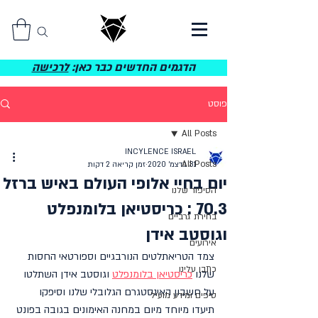
הדגמים החדשים כבר כאן:
לרכישה
פוסט
All Posts
INCYLENCE ISRAEL
All Posts
31 בדצמ׳ 2020
זמן קריאה 2 דקות
יום בחיי אלופי העולם באיש ברזל
הסיפור שלנו
70.3 : כריסטיאן בלומנפלט
בחירת גרביים
וגוסטב אידן
אירועים
צמד הטריאתלטים הנורבגיים וספורטאי החסות 
כתבו עלינו
שלנו 
כריסטיאן בלומנפלט
 וגוסטב אידן השתלטו 
על חשבון האינסטגרם הגלובלי שלנו וסיפקו 
טיפים ומידע מועיל
תיעדו מיוחד מיום במחנה האימונים בגובה בפונט 