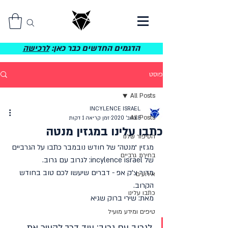
הדגמים החדשים כבר כאן:
לרכישה
פוסט
All Posts
INCYLENCE ISRAEL
All Posts
8 בנוב׳ 2020
זמן קריאה 1 דקות
כתבו עלינו במגזין מנטה
הסיפור שלנו
מגזין ״מנטה״ של חודש נובמבר כתבו על הגרביים 
בחירת גרביים
של incylence israel: לגרוב עם גרוב. 
מדור צ'ק אפ - דברים שיעשו לכם טוב בחודש 
אירועים
הקרוב.
כתבו עלינו
מאת: שירי ברוק שגיא 
טיפים ומידע מועיל
לגרוב עם גרוב: עוד דרך להעיר את 