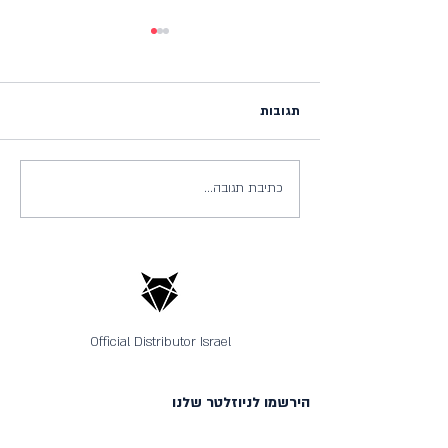
תגובות
כתיבת תגובה...
כתבו עלינו - סקירת גרבי צמר
מרינו באתר runpanel
Official Distributor Israel
הירשמו לניוזלטר שלנו