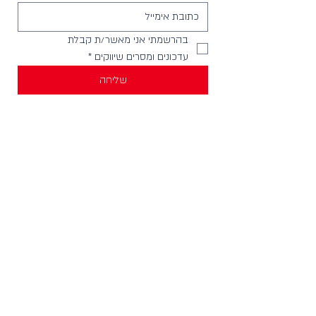
בהרשמתי אני מאשר/ת קבלת 
עדכונים ומסרים שיווקים
*
שליחה
יצירת קשר
וואטסאפ להודעות -
058-4999621
חנויות בארץ
מכירה לחנויות וארגונים
צור קשר
HELLO@incylence.co.il
כללי