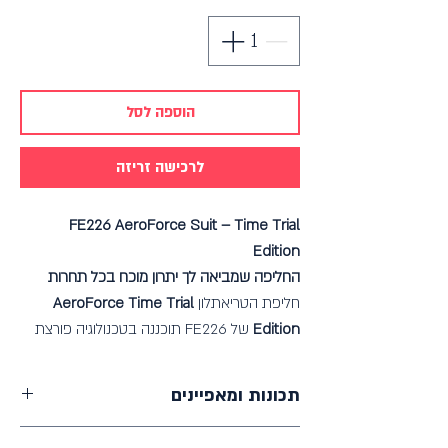
הוספה לסל
לרכישה זריזה
FE226 AeroForce Suit – Time Trial
Edition
החליפה שמביאה לך יתרון מוכח בכל תחרות
חליפת הטריאתלון
AeroForce Time Trial
Edition
של FE226 תוכננה בטכנולוגיה פורצת
דרך כדי לספק לך ביצועים מקסימליים בכל
שלושת ענפי הטריאתלון – שחייה, רכיבה וריצה.
תכונות ומאפיינים
אירודינמיות מוכחת
– במבחן מנהרת רוח של
RennRad
, החליפה רשמה חיסכון של 9 וואט
בד הליבה קל ביותר, בעל מתיחה