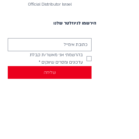
Official Distributor Israel
הירשמו לניוזלטר שלנו
בהרשמתי אני מאשר/ת קבלת 
עדכונים ומסרים שיווקים
*
שליחה
יצירת קשר
וואטסאפ להודעות -
058-4999621
חנויות בארץ
מכירה לחנויות וארגונים
צור קשר