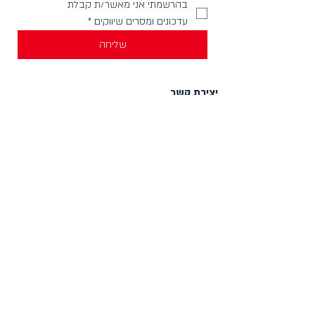
בהרשמתי אני מאשר/ת קבלת 
עדכונים ומסרים שיווקים
*
שליחה
יצירת קשר
וואטסאפ להודעות -
058-4999621
חנויות בארץ
מכירה לחנויות וארגונים
צור קשר
HELLO@incylence.co.il
כללי
חנות
מאפיינים