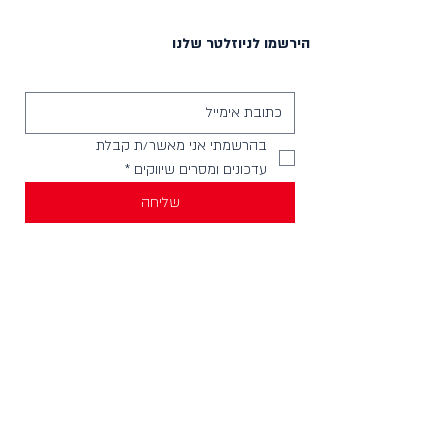
הירשמו לניוזלטר שלנו
בהרשמתי אני מאשר/ת קבלת 
עדכונים ומסרים שיווקים
*
שליחה
יצירת קשר
וואטסאפ להודעות -
058-4999621
חנויות בארץ
מכירה לחנויות וארגונים
צור קשר
HELLO@incylence.co.il