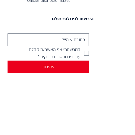
Official Distributor Israel
הירשמו לניוזלטר שלנו
בהרשמתי אני מאשר/ת קבלת 
עדכונים ומסרים שיווקים
*
שליחה
יצירת קשר
וואטסאפ להודעות -
058-4999621
חנויות בארץ
מכירה לחנויות וארגונים
צור קשר