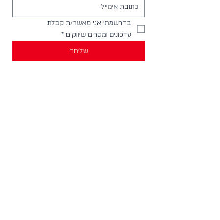
בהרשמתי אני מאשר/ת קבלת 
עדכונים ומסרים שיווקים
*
שליחה
יצירת קשר
וואטסאפ להודעות -
058-4999621
חנויות בארץ
מכירה לחנויות וארגונים
צור קשר
HELLO@incylence.co.il
כללי