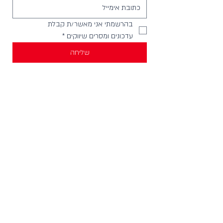
בהרשמתי אני מאשר/ת קבלת 
עדכונים ומסרים שיווקים
*
שליחה
יצירת קשר
וואטסאפ להודעות -
058-4999621
חנויות בארץ
מכירה לחנויות וארגונים
צור קשר
HELLO@incylence.co.il
כללי