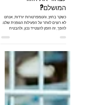
INCYLENCE ISRAEL
9 בפבר׳
זמן קריאה 2 דקות
גרביים לספורט - איך
לבחור את הזוג
המושלם?
כשקר בחוץ, והטמפרטורות יורדות, אנחנו
לא רוצים לוותר על הפעילות הגופנית שלנו.
להפך, זה הזמן להצטייד נכון, ולהבטיח
שהגרביים שלנו יעמדו בכל אתגר. גרביים
ספורטיביים לשימוש חורפי הם לא סתם
פריט לבוש - הם חלק בלתי נפרד מהציוד
שלנו, שיכול לשפר את הביצועים, לשמור על
הרגליים חמות ונוחות, ולמנוע פציעות. אז
איך בוחרים את הגרביים המתאימים? מה
חשוב לדעת? ואיך לגרום לגרביים להיות גם
פונקציונליים וגם יפים? בואו נדבר על זה.
גרביים לספורט חורפי: למה זה כל כך